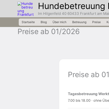
Zum
Hundebetreuung 
Inhalt
Im Hilgenfeld 40 60433 Frankfurt am Ma
springen
Startseite
Blog
Über mich
Betreuung
Preise
K
Preise ab 01/2026
Preise ab 0
Tagesbetreuung Werk
7.00 bis 18.00 · ohne Üb