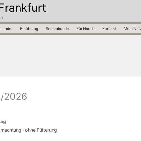
Frankfurt
in
alender
Ernährung
Seelenhunde
Für Hunde
Kontakt
Mein Net
1/2026
tag
ernachtung · ohne Fütterung