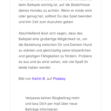
beim Ballspiel wichtig ist, auf die Bedürfnisse
deines Hundes zu achten. Wenn er müde wird
oder genug hat, solltest Du das Spiel beenden
und ihm Zeit zum Ausruhen geben.
Abschließend lässt sich sagen, dass das
Ballspiel eine großartige Möglichkeit ist, um
die Beziehung zwischen Dir und Deinem Hund
zu stärken und gleichzeitig seine körperlichen
und geistigen Fähigkeiten zu fördern. Probiere
es aus und du wirst sehen, wie viel Spaß ihr
beide haben werdet.
Bild von
Katrin B.
auf
Pixabay
Verpasse keinen Blogbeitrag mehr
und lass Dich per mail über neue
Beiträge informieren