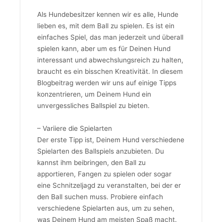
Als Hundebesitzer kennen wir es alle, Hunde
lieben es, mit dem Ball zu spielen. Es ist ein
einfaches Spiel, das man jederzeit und überall
spielen kann, aber um es für Deinen Hund
interessant und abwechslungsreich zu halten,
braucht es ein bisschen Kreativität. In diesem
Blogbeitrag werden wir uns auf einige Tipps
konzentrieren, um Deinem Hund ein
unvergessliches Ballspiel zu bieten.
– Variiere die Spielarten
Der erste Tipp ist, Deinem Hund verschiedene
Spielarten des Ballspiels anzubieten. Du
kannst ihm beibringen, den Ball zu
apportieren, Fangen zu spielen oder sogar
eine Schnitzeljagd zu veranstalten, bei der er
den Ball suchen muss. Probiere einfach
verschiedene Spielarten aus, um zu sehen,
was Deinem Hund am meisten Spaß macht.