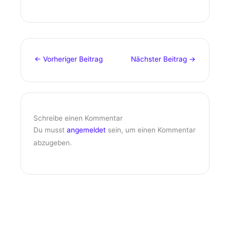
←
Vorheriger Beitrag
Nächster Beitrag
→
Schreibe einen Kommentar
Du musst
angemeldet
sein, um einen Kommentar
abzugeben.