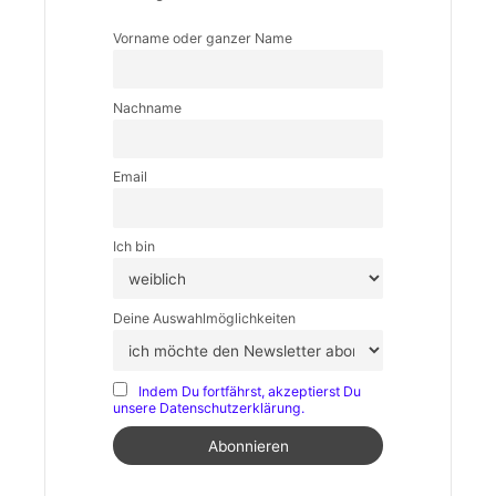
Vorname oder ganzer Name
Nachname
Email
Ich bin
Deine Auswahlmöglichkeiten
Indem Du fortfährst, akzeptierst Du
unsere Datenschutzerklärung.