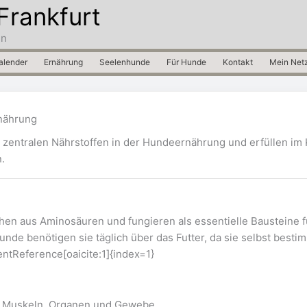
Frankfurt
in
alender
Ernährung
Seelenhunde
Für Hunde
Kontakt
Mein Net
rnährung
zentralen Nährstoffen in der Hundeernährung und erfüllen im 
.
hen aus Aminosäuren und fungieren als essentielle Bausteine f
de benötigen sie täglich über das Futter, da sie selbst besti
entReference[oaicite:1]{index=1}
n Muskeln, Organen und Gewebe.