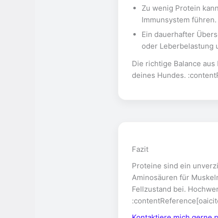
Zu wenig Protein kan
Immunsystem führen. 
Ein dauerhafter Über
oder Leberbelastung u
Die richtige Balance aus
deines Hundes. :content
Fazit
Proteine sind ein unverz
Aminosäuren für Muskel
Fellzustand bei. Hochwer
:contentReference[oaicit
Kontaktiere mich gerne 