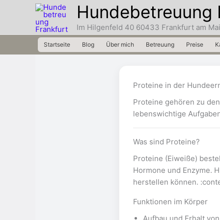
Zum
Hundebetreuung 
Inhalt
Im Hilgenfeld 40 60433 Frankfurt am Ma
springen
Startseite
Blog
Über mich
Betreuung
Preise
K
Proteine in der Hundee
Proteine gehören zu den 
lebenswichtige Aufgaben
Was sind Proteine?
Proteine (Eiweiße) beste
Hormone und Enzyme. Hun
herstellen können. :cont
Funktionen im Körper
Aufbau und Erhalt vo